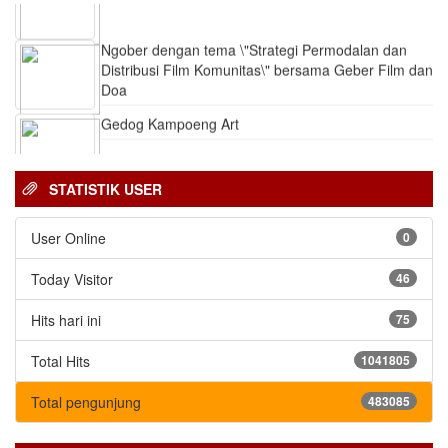
Layanan Panggilan Darurat 112
Ngober dengan tema \"Strategi Permodalan dan
Distribusi Film Komunitas\" bersama Geber Film dan
Doa
Gedog Kampoeng Art
STATISTIK USER
User Online
0
Today Visitor
46
Hits hari ini
75
Total Hits
1041805
Total pengunjung
483085