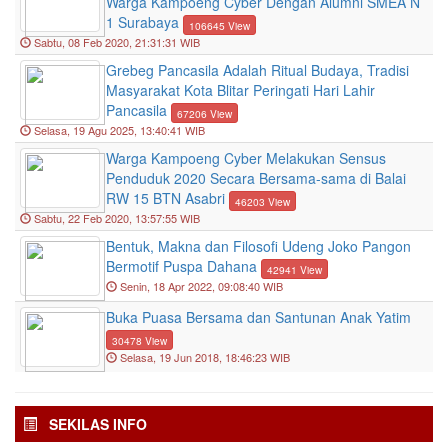
Warga Kampoeng Cyber Dengan Alumni SMEA N
1 Surabaya
106645 View
Sabtu, 08 Feb 2020, 21:31:31 WIB
Grebeg Pancasila Adalah Ritual Budaya, Tradisi
Masyarakat Kota Blitar Peringati Hari Lahir
Pancasila
67206 View
Selasa, 19 Agu 2025, 13:40:41 WIB
Warga Kampoeng Cyber Melakukan Sensus
Penduduk 2020 Secara Bersama-sama di Balai
RW 15 BTN Asabri
46203 View
Sabtu, 22 Feb 2020, 13:57:55 WIB
Bentuk, Makna dan Filosofi Udeng Joko Pangon
Bermotif Puspa Dahana
42941 View
Senin, 18 Apr 2022, 09:08:40 WIB
LAKON APIK Vol. 20
Buka Puasa Bersama dan Santunan Anak Yatim
30478 View
Selasa, 19 Jun 2018, 18:46:23 WIB
Gedog Kampoeng Art 2021
SEKILAS INFO