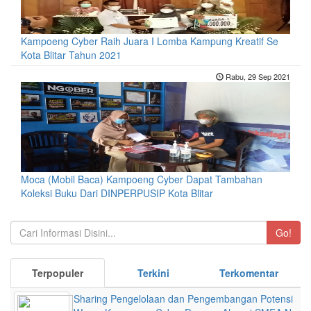
Kampoeng Cyber Raih Juara I Lomba Kampung Kreatif Se
Kota Blitar Tahun 2021
Rabu, 29 Sep 2021
Moca (Mobil Baca) Kampoeng Cyber Dapat Tambahan
Koleksi Buku Dari DINPERPUSIP Kota Blitar
Go!
Terpopuler
Terkini
Terkomentar
Sharing Pengelolaan dan Pengembangan Potensi