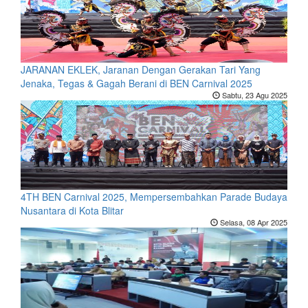
JARANAN EKLEK, Jaranan Dengan Gerakan Tari Yang
Jenaka, Tegas & Gagah Berani di BEN Carnival 2025
Sabtu, 23 Agu 2025
4TH BEN Carnival 2025, Mempersembahkan Parade Budaya
Nusantara di Kota Blitar
Selasa, 08 Apr 2025