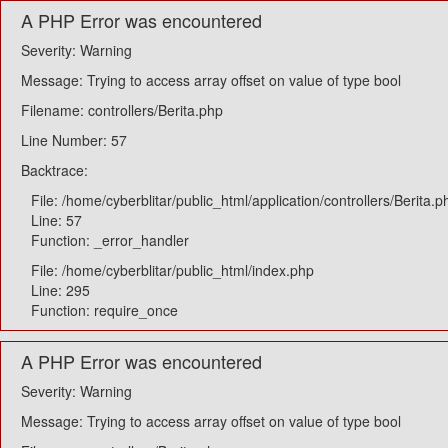
A PHP Error was encountered
Severity: Warning
Message: Trying to access array offset on value of type bool
Filename: controllers/Berita.php
Line Number: 57
Backtrace:
File: /home/cyberblitar/public_html/application/controllers/Berita.p
Line: 57
Function: _error_handler
File: /home/cyberblitar/public_html/index.php
Line: 295
Function: require_once
A PHP Error was encountered
Severity: Warning
Message: Trying to access array offset on value of type bool