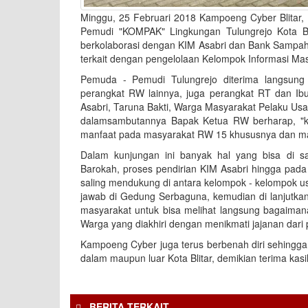
Minggu, 25 Februari 2018 Kampoeng Cyber Blitar,
Pemudi "KOMPAK" Lingkungan Tulungrejo Kota Bli
berkolaborasi dengan KIM Asabri dan Bank Sampah 
terkait dengan pengelolaan Kelompok Informasi M
Pemuda - Pemudi Tulungrejo diterima langsun
perangkat RW lainnya, juga perangkat RT dan Ib
Asabri, Taruna Bakti, Warga Masyarakat Pelaku Usa
dalamsambutannya Bapak Ketua RW berharap, "
manfaat pada masyarakat RW 15 khususnya dan masy
Dalam kunjungan ini banyak hal yang bisa di s
Barokah, proses pendirian KIM Asabri hingga pada
saling mendukung di antara kelompok - kelompok us
jawab di Gedung Serbaguna, kemudian di lanjutka
masyarakat untuk bisa melihat langsung bagaima
Warga yang diakhiri dengan menikmati jajanan dari
Kampoeng Cyber juga terus berbenah diri sehingga 
dalam maupun luar Kota Blitar, demikian terima kasi
BERITA TERKAIT