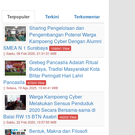
Terpopuler
Terkini
Terkomentar
Sharing Pengelolaan dan
Pengembangan Potensi Warga
Kampoeng Cyber Dengan Alumni
SMEA N 1 Surabaya
106641 View
Sabtu, 08 Feb 2020, 21:31:31 WIB
Grebeg Pancasila Adalah Ritual
Budaya, Tradisi Masyarakat Kota
Blitar Peringati Hari Lahir
Pancasila
67204 View
Selasa, 19 Agu 2025, 13:40:41 WIB
Warga Kampoeng Cyber
Melakukan Sensus Penduduk
2020 Secara Bersama-sama di
Balai RW 15 BTN Asabri
46202 View
Sabtu, 22 Feb 2020, 13:57:55 WIB
Bentuk, Makna dan Filosofi