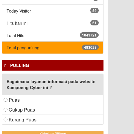
Today Visitor
59
Hits hari ini
61
Total Hits
1041721
Total pengunjung
483028
POLLING
Bagaimana layanan informasi pada website
Kampoeng Cyber ini ?
Puas
Cukup Puas
Kurang Puas