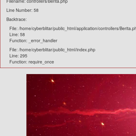
Filename: controllers/Berita.php
Line Number: 58
Backtrace:
File: /home/cyberblitar/public_html/application/controllers/Berita.p
Line: 58
Function: _error_handler
File: /home/cyberblitar/public_html/index.php
Line: 295
Function: require_once