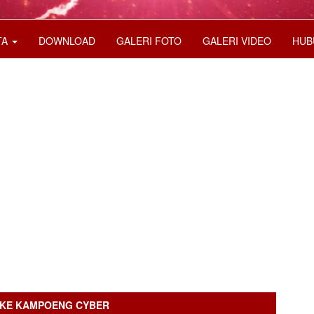
TA
DOWNLOAD
GALERI FOTO
GALERI VIDEO
HUB
 KE KAMPOENG CYBER