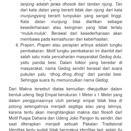
tanjung
adalah
jarwa dhosok
dari
tan
dan
njung. Tan
dari kata
datan
yang berarti tidak dan
njung
dari kata
munjung
yang berarti tumpukan yang sangat tinggi.
Kata
datan munjung
bisa diartikan sebagai
kesederhanaan atau keinginan yang tidak terlalu
“muluk-muluk”. Berawal dari kesederhanaan akan
membawa pada kemashuran dan keberhasilan.
Prapen,
Prapen
atau perapian artinya adalah tungku
pembakaran. Motif tungku pembakaran ini diambil dari
salah satu mata pencaharian masyarakat Gedog dulu,
yaitu pandai besi. Dalam folklor yang beredar di
masyarakat, nama Gedog sendiri berasal dari suara
pukulan palu “dhog..dhog..dhog” dari pandai besi.
Sehingga suara itu memunculkan nama
Gedog.
Dari Makna tersebut diatas kemudian diwujudkan dalam
bentuk udeng Segi Empat berukuran 1 Meter x 1 Meter yang
dalam penggunaannya utuh persegi empat tidak bisa di
potong setengahnya menjadi segitiga atau yang lainnya,
karena tentu akan menghilangkan makna dan filosofi dari
Motif Puspa Dahana dan Udeng Joko Pangon itu sendiri, dan
saat diterapkan menjadi sebuah Pakaian Tradisional
Identitas tentu sudah tidak bermakna identitas lagi, selain itu