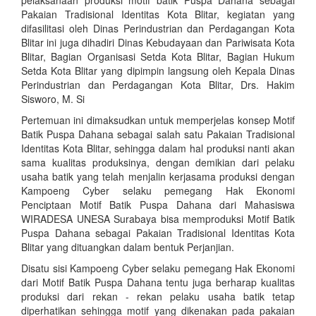
pelaksanaan produksi motif batik Puspa Dahana sebagai
Pakaian Tradisional Identitas Kota Blitar, kegiatan yang
difasilitasi oleh Dinas Perindustrian dan Perdagangan Kota
Blitar ini juga dihadiri Dinas Kebudayaan dan Pariwisata Kota
Blitar, Bagian Organisasi Setda Kota Blitar, Bagian Hukum
Setda Kota Blitar yang dipimpin langsung oleh Kepala Dinas
Perindustrian dan Perdagangan Kota Blitar, Drs. Hakim
Sisworo, M. Si
Pertemuan ini dimaksudkan untuk memperjelas konsep Motif
Batik Puspa Dahana sebagai salah satu Pakaian Tradisional
Identitas Kota Blitar, sehingga dalam hal produksi nanti akan
sama kualitas produksinya, dengan demikian dari pelaku
usaha batik yang telah menjalin kerjasama produksi dengan
Kampoeng Cyber selaku pemegang Hak Ekonomi
Penciptaan Motif Batik Puspa Dahana dari Mahasiswa
WIRADESA UNESA Surabaya bisa memproduksi Motif Batik
Puspa Dahana sebagai Pakaian Tradisional Identitas Kota
Blitar yang dituangkan dalam bentuk Perjanjian.
Disatu sisi Kampoeng Cyber selaku pemegang Hak Ekonomi
dari Motif Batik Puspa Dahana tentu juga berharap kualitas
produksi dari rekan - rekan pelaku usaha batik tetap
diperhatikan sehingga motif yang dikenakan pada pakaian