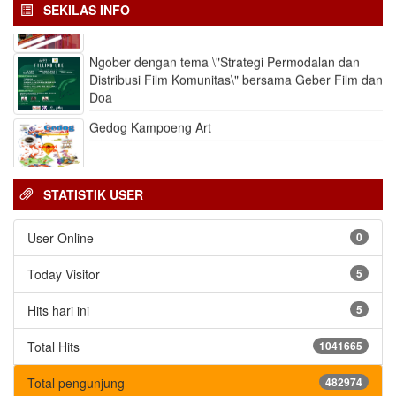
SEKILAS INFO
Layanan Panggilan Darurat 112
Ngober dengan tema \"Strategi Permodalan dan
Distribusi Film Komunitas\" bersama Geber Film dan
Doa
Gedog Kampoeng Art
STATISTIK USER
User Online
0
Today Visitor
5
Hits hari ini
5
Total Hits
1041665
Total pengunjung
482974