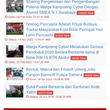
Sharing Pengelolaan dan Pengembangan
Potensi Warga Kampoeng Cyber Dengan
Alumni SMEA N 1 Surabaya
106640 View
Sabtu, 08 Feb 2020, 21:31:31 WIB
Grebeg Pancasila Adalah Ritual Budaya,
Tradisi Masyarakat Kota Blitar Peringati Hari
Lahir Pancasila
67204 View
Selasa, 19 Agu 2025, 13:40:41 WIB
Warga Kampoeng Cyber Melakukan Sensus
Penduduk 2020 Secara Bersama-sama di
Balai RW 15 BTN Asabri
46202 View
Sabtu, 22 Feb 2020, 13:57:55 WIB
Bentuk, Makna dan Filosofi Udeng Joko
Pangon Bermotif Puspa Dahana
42936 View
LAKON APIK Vol. 20
Senin, 18 Apr 2022, 09:08:40 WIB
Buka Puasa Bersama dan Santunan Anak
Yatim
30474 View
Gedog Kampoeng Art 2021
Selasa, 19 Jun 2018, 18:46:23 WIB