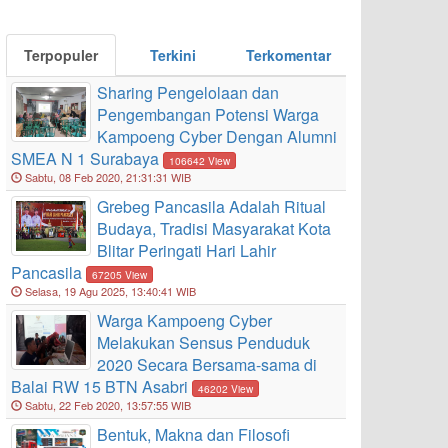
Terpopuler
Terkini
Terkomentar
Sharing Pengelolaan dan
Pengembangan Potensi Warga
Kampoeng Cyber Dengan Alumni
SMEA N 1 Surabaya
106642 View
Sabtu, 08 Feb 2020, 21:31:31 WIB
Grebeg Pancasila Adalah Ritual
Budaya, Tradisi Masyarakat Kota
Blitar Peringati Hari Lahir
Pancasila
67205 View
Selasa, 19 Agu 2025, 13:40:41 WIB
Warga Kampoeng Cyber
Melakukan Sensus Penduduk
2020 Secara Bersama-sama di
Balai RW 15 BTN Asabri
46202 View
Sabtu, 22 Feb 2020, 13:57:55 WIB
Bentuk, Makna dan Filosofi