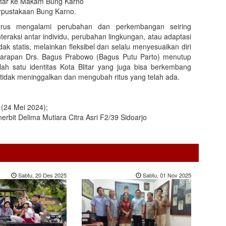
litar ke Makam Bung Karno
rpustakaan Bung Karno.
enerus mengalami perubahan dan perkembangan seiring
teraksi antar individu, perubahan lingkungan, atau adaptasi
ak statis, melainkan fleksibel dan selalu menyesuaikan diri
arapan Drs. Bagus Prabowo (Bagus Putu Parto) menutup
ah satu identitas Kota Blitar yang juga bisa berkembang
 tidak meninggalkan dan mengubah ritus yang telah ada.
(24 Mei 2024);
nerbit Delima Mutiara Citra Asri F2/39 Sidoarjo
Sabtu, 20 Des 2025
Sabtu, 01 Nov 2025