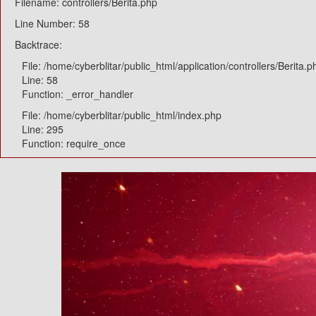
Filename: controllers/Berita.php
Line Number: 58
Backtrace:
File: /home/cyberblitar/public_html/application/controllers/Berita.p
Line: 58
Function: _error_handler
File: /home/cyberblitar/public_html/index.php
Line: 295
Function: require_once