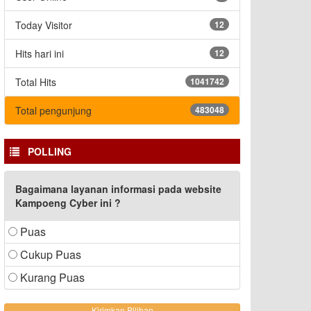
Today Visitor
12
Hits hari ini
12
Total Hits
1041742
Total pengunjung
483048
POLLING
Bagaimana layanan informasi pada website
Kampoeng Cyber ini ?
Puas
Cukup Puas
Kurang Puas