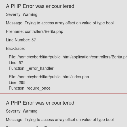
A PHP Error was encountered
Severity: Warning
Message: Trying to access array offset on value of type bool
Filename: controllers/Berita.php
Line Number: 57
Backtrace:
File: /home/cyberblitar/public_html/application/controllers/Berita.p
Line: 57
Function: _error_handler
File: /home/cyberblitar/public_html/index.php
Line: 295
Function: require_once
A PHP Error was encountered
Severity: Warning
Message: Trying to access array offset on value of type bool