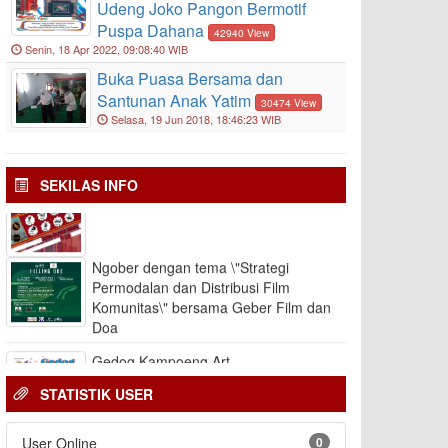
Udeng Joko Pangon Bermotif
Puspa Dahana
42940 View
Senin, 18 Apr 2022, 09:08:40 WIB
Buka Puasa Bersama dan
LAKON APIK Vol. 20
Santunan Anak Yatim
30474 View
Selasa, 19 Jun 2018, 18:46:23 WIB
Gedog Kampoeng Art 2021
SEKILAS INFO
Layanan Panggilan Darurat 112
Ngober dengan tema \"Strategi
Permodalan dan Distribusi Film
Komunitas\" bersama Geber Film dan
Doa
Gedog Kampoeng Art
STATISTIK USER
User Online
0