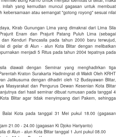
a inilah yang kemudian muncul gagasan untuk membuat
ah kebersamaan atau semangat "gotong royong" sesuai nilai
daya, Kirab Gunungan Lima yang dimaknai dari Lima Sila
, Prajurit Enam dan Prajurit Patang Puluh Lima (sebagai
5) dan Kenduri Pancasila pada tahun 2000 baru terwujud,
 di gelar di Alun - alun Kota Blitar dengan melibatkan
mpurnakan menjadi 5 Ritus pada tahun 2004 tepatnya pada
ila diawali dengan Seminar yang menghadirkan tiga
rentah Kraton Surakarta Hadiningrat di Wakili Oleh KRHT
 Jatikusuma dengan dihadiri oleh 12 Budayawan Blitar,
ya Masyarakat dan Pengurus Dewan Kesenian Kota Blitar
anjutnya dari hasil seminar dibuat rumusan pada tanggal 4
ota Blitar agar tidak menyimpang dari Pakem, sehingga
 Balai Kota pada tanggal 31 Mei pukul 18.00 (gagasan
 jam 21.00 - 24.00 (gagasan Ki Djoko Hariyanto)
a di Alun - alun Kota Blitar tanggal 1 Juni pukul 08.00