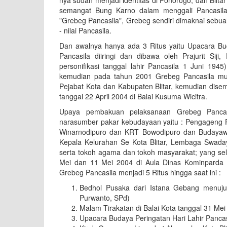
semangat Bung Karno dalam menggali Pancasil
"Grebeg Pancasila", Grebeg sendiri dimaknai sebu
- nilai Pancasila.
Dan awalnya hanya ada 3 Ritus yaitu Upacara Bu
Pancasila diiringi dan dibawa oleh Prajurit Siji
personifikasi tanggal lahir Pancasila 1 Juni 194
kemudian pada tahun 2001 Grebeg Pancasila mulai
Pejabat Kota dan Kabupaten Blitar, kemudian dise
tanggal 22 April 2004 di Balai Kusuma Wicitra.
Upaya pembakuan pelaksanaan Grebeg Pancas
narasumber pakar kebudayaan yaitu : Pengageng Pa
Winarnodipuro dan KRT Bowodipuro dan Budayawan
Kepala Kelurahan Se Kota Blitar, Lembaga Swada
serta tokoh agama dan tokoh masyarakat; yang sel
Mei dan 11 Mei 2004 di Aula Dinas Kominparda K
Grebeg Pancasila menjadi 5 Ritus hingga saat ini :
Bedhol Pusaka dari Istana Gebang menuju
Purwanto, SPd)
Malam Tirakatan di Balai Kota tanggal 31 Mei
Upacara Budaya Peringatan Hari Lahir Pancasil