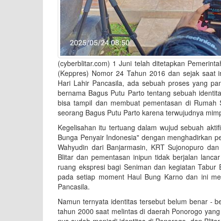
(cyberblitar.com) 1 Juni telah ditetapkan Pemerint
(Keppres) Nomor 24 Tahun 2016 dan sejak saat in
Hari Lahir Pancasila, ada sebuah proses yang pan
bernama Bagus Putu Parto tentang sebuah identita
bisa tampil dan membuat pementasan di Rumah Se
seorang Bagus Putu Parto karena terwujudnya mi
Kegelisahan itu tertuang dalam wujud sebuah akti
Bunga Penyair Indonesia" dengan menghadirkan peny
Wahyudin dari Banjarmasin, KRT Sujonopuro dan
Blitar dan pementasan inipun tidak berjalan lanc
ruang ekspresi bagi Seniman dan kegiatan Tabur B
pada setiap moment Haul Bung Karno dan ini men
Pancasila.
Namun ternyata identitas tersebut belum benar - 
tahun 2000 saat melintas di daerah Ponorogo yang 
nya sudah menjadi identitas di Ponorogo, dan Blitar