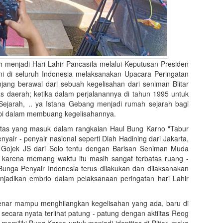
ah menjadi Hari Lahir Pancasila melalui Keputusan Presiden
i di seluruh Indonesia melaksanakan Upacara Peringatan
jang berawal dari sebuah kegelisahan dari seniman Blitar
s daerah; ketika dalam perjalanannya di tahun 1995 untuk
jarah, .. ya Istana Gebang menjadi rumah sejarah bagi
mpi dalam membuang kegelisahannya.
fitas yang masuk dalam rangkaian Haul Bung Karno "Tabur
air - penyair nasional seperti Diah Hadining dari Jakarta,
 Gojek JS dari Solo tentu dengan Barisan Seniman Muda
ar karena memang waktu itu masih sangat terbatas ruang -
unga Penyair Indonesia terus dilakukan dan dilaksanakan
jadikan embrio dalam pelaksanaan peringatan hari Lahir
benar mampu menghilangkan kegelisahan yang ada, baru di
secara nyata terlihat patung - patung dengan aktiitas Reog
 memiliki Bung Karno untuk menjadi identitas di Blitar, maka